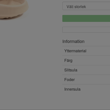
Information
Yttermaterial
Färg
Slitsula
Foder
Innersula