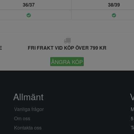
36/37
38/39
E
FRI FRAKT VID KÖP ÖVER 799 KR
ÅNGRA KÖP
Allmänt
Vanliga frågor
M
Om oss
5
Kontakta oss
T