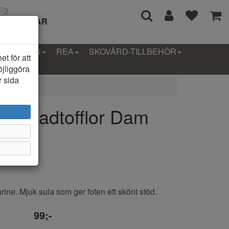
I 14 DAGAR
LLEKTION
REA
SKOVÅRD-TILLBEHÖR
t för att
öjliggöra
r sida
nö Badtofflor Dam
rine. Mjuk sula som ger foten ett skönt stöd.
99;-