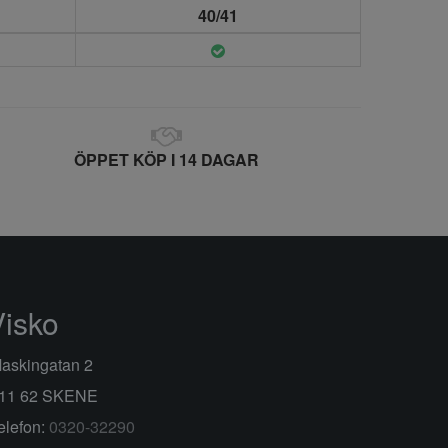
40/41
ÖPPET KÖP I 14 DAGAR
Visko
askingatan 2
11 62 SKENE
elefon:
0320-32290