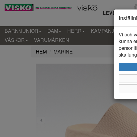
LEVERANS IN
Inställ
BARN/JUNIOR
DAM
HERR
KAMPANJ
KLÄD
Vi och v
VÄSKOR
VARUMÄRKEN
kunna er
personif
HEM
MARINE
ska funge