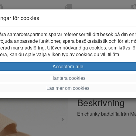
OM 2-5 DAGAR
FRI FRAKT VID KÖP ÖVER
ÖPPET KÖP 
ningar för cookies
799 KR
ER-BARN
KLÄDER-DAM/HERR
OUTLET
PROVKO
åra samarbetspartners sparar referenser till ditt besök på din enhe
bjuda anpassade funktioner, spara besöksstatistik och för att m
ierad marknadsföring. Utöver nödvändiga cookies, som krävs fö
ra, kan du själv välja vilken typ av cookies du vill tillåta.
Marine Brän
Acceptera alla
Hantera cookies
Varumärke: Marine
Läs mer om cookies
Artikelnummer: 2612956
Beskrivning
En chunky badtoffla från Ma