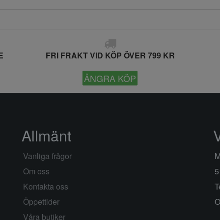
E
FRI FRAKT VID KÖP ÖVER 799 KR
ÅNGRA KÖP
Allmänt
Vanliga frågor
M
Om oss
5
Kontakta oss
T
Öppettider
O
Våra butiker