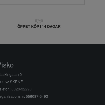
ÖPPET KÖP I 14 DAGAR
Visko
askingatan 2
11 62 SKENE
elefon:
0320-32290
rganisationsnr: 556087-5493