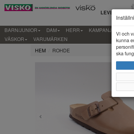
LEVERANS IN
Inställ
BARN/JUNIOR
DAM
HERR
KAMPANJ
KLÄD
Vi och v
VÄSKOR
VARUMÄRKEN
kunna er
personif
HEM
ROHDE
ska funge