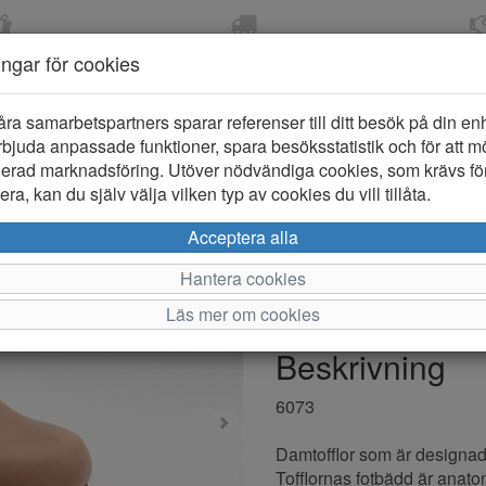
OM 2-5 DAGAR
FRI FRAKT VID KÖP ÖVER
ÖPPET KÖP 
ningar för cookies
799 KR
ER-BARN
KLÄDER-DAM/HERR
OUTLET
PROVKO
åra samarbetspartners sparar referenser till ditt besök på din enhe
bjuda anpassade funktioner, spara besöksstatistik och för att m
ierad marknadsföring. Utöver nödvändiga cookies, som krävs fö
ra, kan du själv välja vilken typ av cookies du vill tillåta.
Rohde 607
Acceptera alla
Hantera cookies
Varumärke: Rohde
Läs mer om cookies
Artikelnummer: 2410326
Beskrivning
6073
Damtofflor som är designad
Tofflornas fotbädd är anato