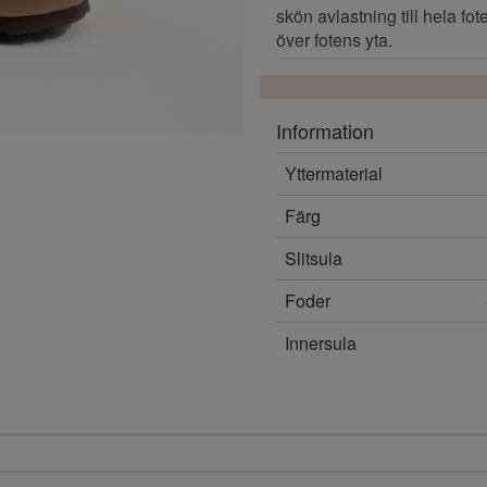
skön avlastning till hela fo
över fotens yta.
Information
Yttermaterial
Färg
Slitsula
Foder
Innersula