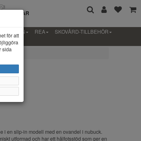
I 14 DAGAR
LLEKTION
REA
SKOVÅRD-TILLBEHÖR
t för att
öjliggöra
r sida
3
e i en slip-in modell med en ovandel i nubuck.
miskt utformad och har ett hålfotsstöd som ger en