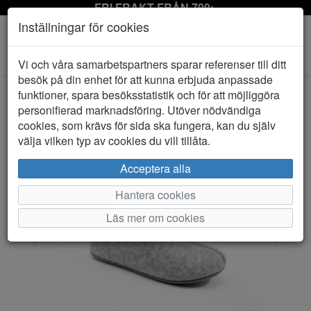
FRI FRAKT FRÅN 799:-
Inställningar för cookies
Toggle
Vi och våra samarbetspartners sparar referenser till ditt
navigation
besök på din enhet för att kunna erbjuda anpassade
funktioner, spara besöksstatistik och för att möjliggöra
personifierad marknadsföring. Utöver nödvändiga
HEM
ROSA NEGRA
cookies, som krävs för sida ska fungera, kan du själv
välja vilken typ av cookies du vill tillåta.
Acceptera alla
Hantera cookies
Läs mer om cookies