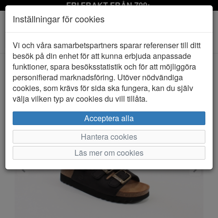
FRI FRAKT FRÅN 799:-
Inställningar för cookies
Toggle
Vi och våra samarbetspartners sparar referenser till ditt
navigation
besök på din enhet för att kunna erbjuda anpassade
funktioner, spara besöksstatistik och för att möjliggöra
personifierad marknadsföring. Utöver nödvändiga
HEM
SCHOLL
cookies, som krävs för sida ska fungera, kan du själv
välja vilken typ av cookies du vill tillåta.
Acceptera alla
Hantera cookies
Läs mer om cookies