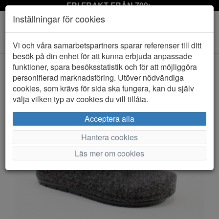
FRI FRAKT FRÅN 799:-
Inställningar för cookies
Toggle
Vi och våra samarbetspartners sparar referenser till ditt
navigation
besök på din enhet för att kunna erbjuda anpassade
funktioner, spara besöksstatistik och för att möjliggöra
personifierad marknadsföring. Utöver nödvändiga
HEM
SHEPHERD
cookies, som krävs för sida ska fungera, kan du själv
välja vilken typ av cookies du vill tillåta.
Acceptera alla
Hantera cookies
Läs mer om cookies