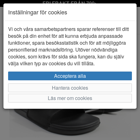
FRI FRAKT FRÅN 799:-
Inställningar för cookies
Toggle
Vi och våra samarbetspartners sparar referenser till ditt
navigation
besök på din enhet för att kunna erbjuda anpassade
funktioner, spara besöksstatistik och för att möjliggöra
personifierad marknadsföring. Utöver nödvändiga
HEM
VANS
cookies, som krävs för sida ska fungera, kan du själv
välja vilken typ av cookies du vill tillåta.
Acceptera alla
Hantera cookies
Läs mer om cookies