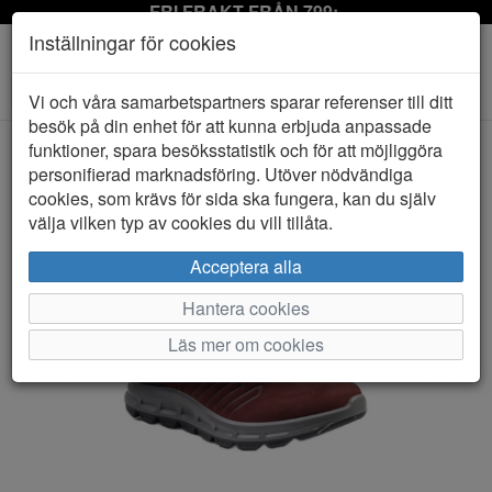
FRI FRAKT FRÅN 799:-
Inställningar för cookies
Toggle
Vi och våra samarbetspartners sparar referenser till ditt
navigation
besök på din enhet för att kunna erbjuda anpassade
funktioner, spara besöksstatistik och för att möjliggöra
personifierad marknadsföring. Utöver nödvändiga
HEM
GRANINGE
cookies, som krävs för sida ska fungera, kan du själv
välja vilken typ av cookies du vill tillåta.
Acceptera alla
Hantera cookies
Läs mer om cookies