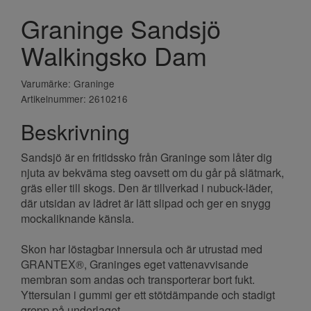
Graninge Sandsjö
Walkingsko Dam
Varumärke: Graninge
Artikelnummer: 2610216
Beskrivning
Sandsjö är en fritidssko från Graninge som låter dig
njuta av bekväma steg oavsett om du går på slätmark,
gräs eller till skogs. Den är tillverkad i nubuck-läder,
där utsidan av lädret är lätt slipad och ger en snygg
mockaliknande känsla.
Skon har löstagbar innersula och är utrustad med
GRANTEX®, Graninges eget vattenavvisande
membran som andas och transporterar bort fukt.
Yttersulan i gummi ger ett stötdämpande och stadigt
grepp på underlaget.