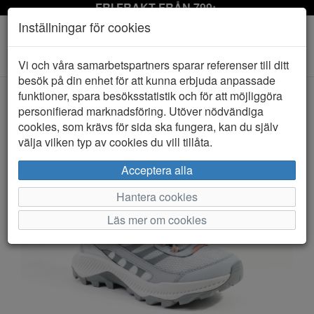
FRI FRAKT FRÅN 799:-
Inställningar för cookies
Toggle
Vi och våra samarbetspartners sparar referenser till ditt
navigation
besök på din enhet för att kunna erbjuda anpassade
funktioner, spara besöksstatistik och för att möjliggöra
personifierad marknadsföring. Utöver nödvändiga
HEM
MERRELL
cookies, som krävs för sida ska fungera, kan du själv
välja vilken typ av cookies du vill tillåta.
Acceptera alla
Hantera cookies
Läs mer om cookies