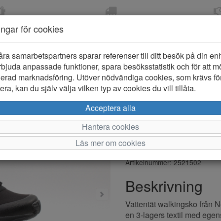
OM 2-5 DAGAR
FRI FRAKT VID KÖP ÖVER
ÖPPET KÖP 
ningar för cookies
799 KR
ER-BARN
KLÄDER-DAM/HERR
OUTLET
PROVKO
åra samarbetspartners sparar referenser till ditt besök på din enhe
bjuda anpassade funktioner, spara besöksstatistik och för att m
ierad marknadsföring. Utöver nödvändiga cookies, som krävs fö
ra, kan du själv välja vilken typ av cookies du vill tillåta.
Network 430
Acceptera alla
Damsko
Hantera cookies
Läs mer om cookies
Varumärke: Network
Artikelnummer: 2521502
Beskrivning
Vattentät walkingsko från N
en 3-lagers textil med egen