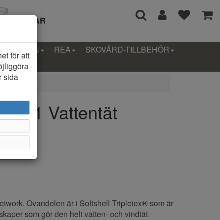
I 14 DAGAR
LLEKTION
REA
SKOVÅRD-TILLBEHÖR
t för att
öjliggöra
r sida
6901 Vattentät
etwork. Ovandelen är i Softshell Tripletex® som är
skaper som gör den helt vatten- och vindtät