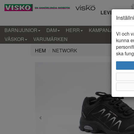
LEVERANS IN
Inställ
BARN/JUNIOR
DAM
HERR
KAMPANJ
KLÄD
Vi och v
VÄSKOR
VARUMÄRKEN
kunna er
personif
HEM
NETWORK
ska funge