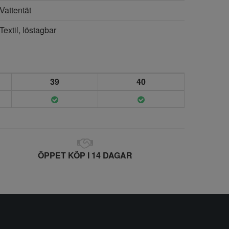
Vattentät
Textil, löstagbar
39
40
ÖPPET KÖP I 14 DAGAR