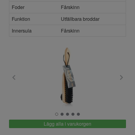
Foder
Fårskinn
Funktion
Utfällbara broddar
Innersula
Fårskinn
Springyard
Lägg alla i varukorgen