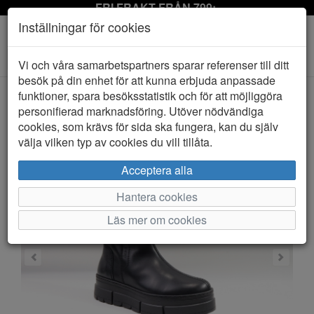
FRI FRAKT FRÅN 799:-
Inställningar för cookies
Toggle
Vi och våra samarbetspartners sparar referenser till ditt
navigation
besök på din enhet för att kunna erbjuda anpassade
funktioner, spara besöksstatistik och för att möjliggöra
personifierad marknadsföring. Utöver nödvändiga
HEM
CANADA SNOW
cookies, som krävs för sida ska fungera, kan du själv
välja vilken typ av cookies du vill tillåta.
Acceptera alla
Hantera cookies
Läs mer om cookies