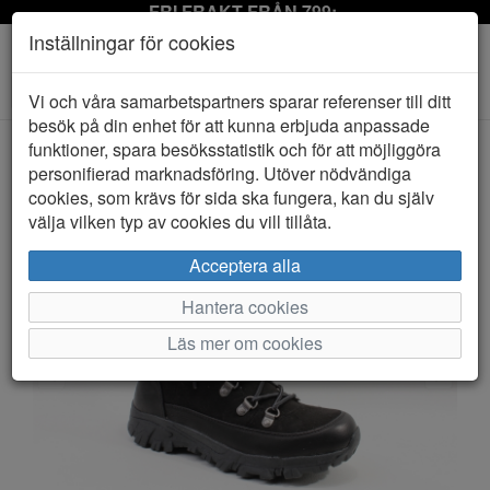
FRI FRAKT FRÅN 799:-
Inställningar för cookies
Toggle
Vi och våra samarbetspartners sparar referenser till ditt
navigation
besök på din enhet för att kunna erbjuda anpassade
funktioner, spara besöksstatistik och för att möjliggöra
personifierad marknadsföring. Utöver nödvändiga
HEM
DUFFY
cookies, som krävs för sida ska fungera, kan du själv
välja vilken typ av cookies du vill tillåta.
Acceptera alla
Hantera cookies
Läs mer om cookies