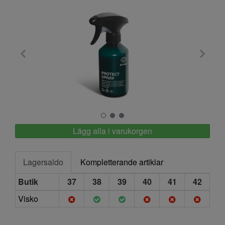
Expro
Lägg alla i varukorgen
Lagersaldo
Kompletterande artiklar
Butik
37
38
39
40
41
42
Visko