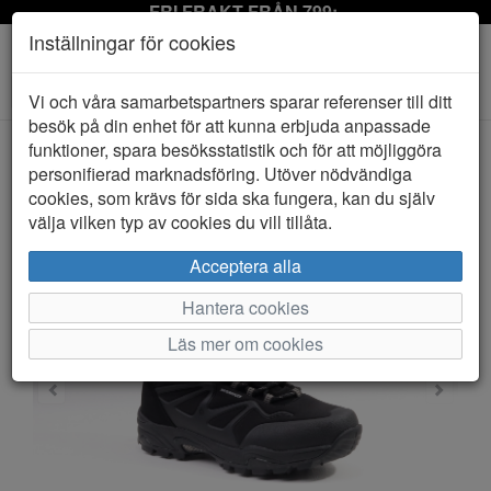
FRI FRAKT FRÅN 799:-
Inställningar för cookies
Toggle
Vi och våra samarbetspartners sparar referenser till ditt
navigation
besök på din enhet för att kunna erbjuda anpassade
funktioner, spara besöksstatistik och för att möjliggöra
personifierad marknadsföring. Utöver nödvändiga
HEM
ESKIMO
cookies, som krävs för sida ska fungera, kan du själv
välja vilken typ av cookies du vill tillåta.
Acceptera alla
Hantera cookies
Läs mer om cookies