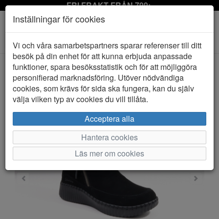
FRI FRAKT FRÅN 799:-
Inställningar för cookies
Toggle
Vi och våra samarbetspartners sparar referenser till ditt
navigation
besök på din enhet för att kunna erbjuda anpassade
funktioner, spara besöksstatistik och för att möjliggöra
personifierad marknadsföring. Utöver nödvändiga
HEM
SKECHERS
cookies, som krävs för sida ska fungera, kan du själv
välja vilken typ av cookies du vill tillåta.
Acceptera alla
Hantera cookies
Läs mer om cookies