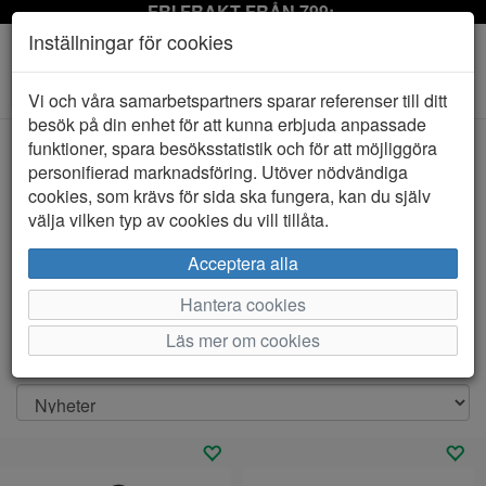
FRI FRAKT FRÅN 799:-
Inställningar för cookies
Toggle
Vi och våra samarbetspartners sparar referenser till ditt
navigation
besök på din enhet för att kunna erbjuda anpassade
funktioner, spara besöksstatistik och för att möjliggöra
personifierad marknadsföring. Utöver nödvändiga
Visa filter
cookies, som krävs för sida ska fungera, kan du själv
Väskor för hela familjen
välja vilken typ av cookies du vill tillåta.
Under vårt sortiment av väskor hittar ni det mesta ni
Acceptera alla
behöver. Vi har snygga handväskor, ryggsäckar, resväskor
och my
...
Hantera cookies
Visa mer
Läs mer om cookies
Sortera efter: