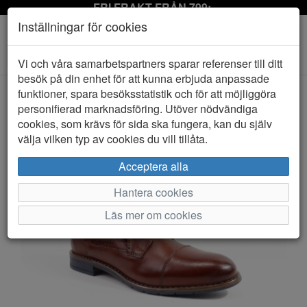
FRI FRAKT FRÅN 799:-
Inställningar för cookies
Toggle
Vi och våra samarbetspartners sparar referenser till ditt
navigation
besök på din enhet för att kunna erbjuda anpassade
funktioner, spara besöksstatistik och för att möjliggöra
personifierad marknadsföring. Utöver nödvändiga
HEM
BUGATTI
cookies, som krävs för sida ska fungera, kan du själv
välja vilken typ av cookies du vill tillåta.
Acceptera alla
Hantera cookies
Läs mer om cookies