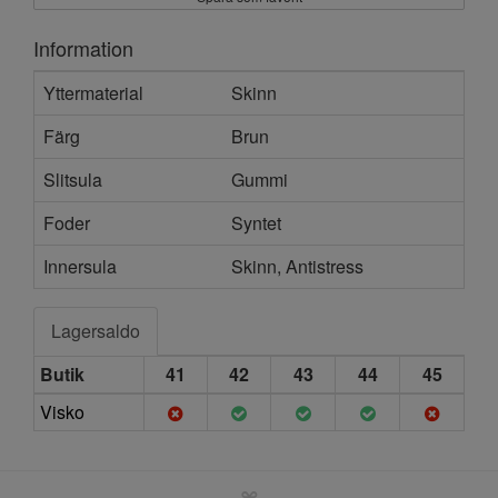
Information
Yttermaterial
Skinn
Färg
Brun
Slitsula
Gummi
Foder
Syntet
Innersula
Skinn, Antistress
Lagersaldo
Butik
41
42
43
44
45
Visko