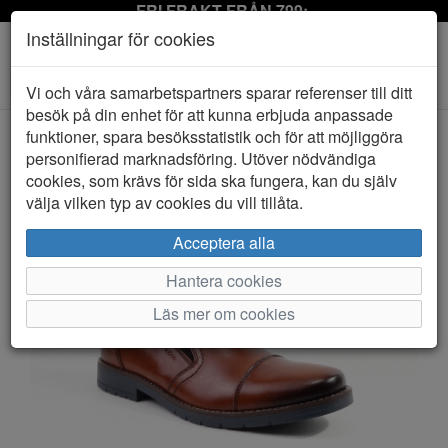
FRI FRAKT FRÅN 799:-
Inställningar för cookies
Toggle
Vi och våra samarbetspartners sparar referenser till ditt
navigation
besök på din enhet för att kunna erbjuda anpassade
funktioner, spara besöksstatistik och för att möjliggöra
personifierad marknadsföring. Utöver nödvändiga
HEM
RIEKER
cookies, som krävs för sida ska fungera, kan du själv
välja vilken typ av cookies du vill tillåta.
Acceptera alla
Hantera cookies
Läs mer om cookies