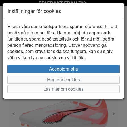
FRI FRAKT FRÅN 799:-
Inställningar för cookies
Toggle
Vi och våra samarbetspartners sparar referenser till ditt
navigation
besök på din enhet för att kunna erbjuda anpassade
funktioner, spara besöksstatistik och för att möjliggöra
personifierad marknadsföring. Utöver nödvändiga
HEM
PUMA
cookies, som krävs för sida ska fungera, kan du själv
välja vilken typ av cookies du vill tillåta.
Acceptera alla
Hantera cookies
Läs mer om cookies