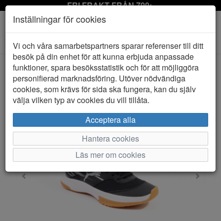
FRI FRAKT FRÅN 799:-
Inställningar för cookies
Toggle
Vi och våra samarbetspartners sparar referenser till ditt
navigation
besök på din enhet för att kunna erbjuda anpassade
funktioner, spara besöksstatistik och för att möjliggöra
personifierad marknadsföring. Utöver nödvändiga
HEM
PUMA
cookies, som krävs för sida ska fungera, kan du själv
välja vilken typ av cookies du vill tillåta.
Acceptera alla
Hantera cookies
Läs mer om cookies