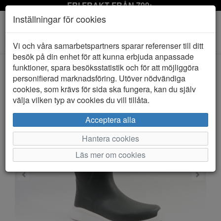
FRI FRAKT FRÅN 799:-
Inställningar för cookies
Toggle
Vi och våra samarbetspartners sparar referenser till ditt
navigation
besök på din enhet för att kunna erbjuda anpassade
funktioner, spara besöksstatistik och för att möjliggöra
personifierad marknadsföring. Utöver nödvändiga
HEM
RÅÅ DESIGN
cookies, som krävs för sida ska fungera, kan du själv
välja vilken typ av cookies du vill tillåta.
Acceptera alla
Hantera cookies
Läs mer om cookies