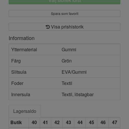
Välj storlek först
Spara som favorit
Visa prishistorik
Information
Yttermaterial
Gummi
Färg
Grön
Slitsula
EVA/Gummi
Foder
Textil
Innersula
Textil, löstagbar
Lagersaldo
Butik
40
41
42
43
44
45
46
47