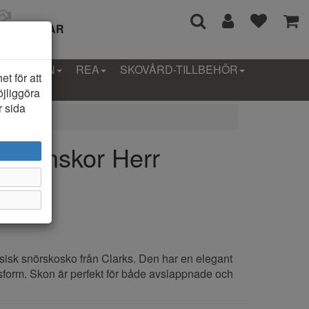
I 14 DAGAR
LLEKTION
REA
SKOVÅRD-TILLBEHÖR
t för att
öjliggöra
r sida
us Finskor Herr
sisk snörskosko från Clarks. Den har en elegant
form. Skon är perfekt för både avslappnade och