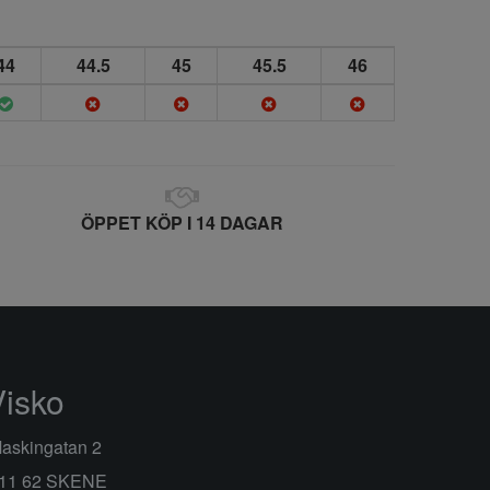
44
44.5
45
45.5
46
ÖPPET KÖP I 14 DAGAR
Visko
askingatan 2
11 62 SKENE