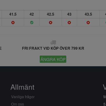
41.5
42
42.5
43
43.5
E
FRI FRAKT VID KÖP ÖVER 799 KR
ÅNGRA KÖP
Allmänt
Vanliga frågor
M
Om oss
5