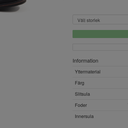
Information
Yttermaterial
Färg
Slitsula
Foder
Innersula