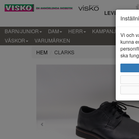
LEVERANS IN
Inställ
BARN/JUNIOR
DAM
HERR
KAMPANJ
KLÄD
Vi och v
VÄSKOR
VARUMÄRKEN
kunna er
personif
HEM
CLARKS
ska funge