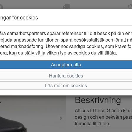
OM 2-5 DAGAR
FRI FRAKT VID KÖP ÖVER
ÖPPET KÖP 
ningar för cookies
799 KR
ER-BARN
KLÄDER-DAM/HERR
OUTLET
PROVKO
åra samarbetspartners sparar referenser till ditt besök på din enhe
bjuda anpassade funktioner, spara besöksstatistik och för att m
ierad marknadsföring. Utöver nödvändiga cookies, som krävs fö
ra, kan du själv välja vilken typ av cookies du vill tillåta.
Clarks Attic
Acceptera alla
Hantera cookies
Varumärke: Clarks
Läs mer om cookies
Artikelnummer: 2521078
Beskrivning
Atticus LTLace G är en klas
design och en bekväm pass
formella tillfällen.