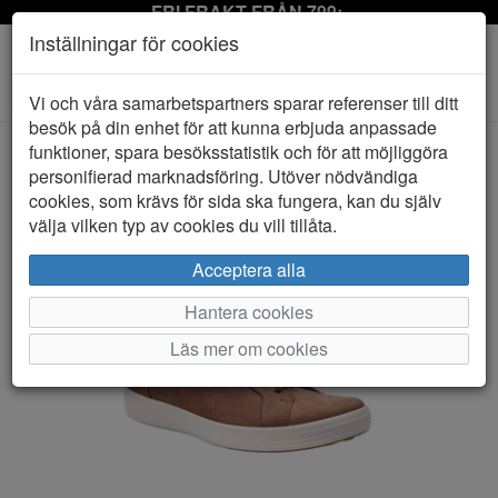
FRI FRAKT FRÅN 799:-
Inställningar för cookies
Toggle
Vi och våra samarbetspartners sparar referenser till ditt
navigation
besök på din enhet för att kunna erbjuda anpassade
funktioner, spara besöksstatistik och för att möjliggöra
personifierad marknadsföring. Utöver nödvändiga
HEM
ECCO
cookies, som krävs för sida ska fungera, kan du själv
välja vilken typ av cookies du vill tillåta.
Acceptera alla
Hantera cookies
Läs mer om cookies