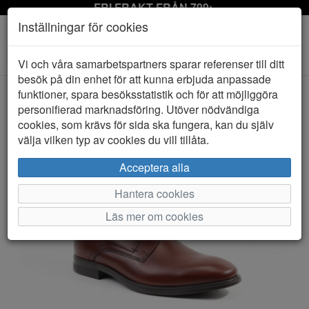
FRI FRAKT FRÅN 799:-
Inställningar för cookies
Toggle
Vi och våra samarbetspartners sparar referenser till ditt
navigation
besök på din enhet för att kunna erbjuda anpassade
funktioner, spara besöksstatistik och för att möjliggöra
personifierad marknadsföring. Utöver nödvändiga
HEM
ECCO
cookies, som krävs för sida ska fungera, kan du själv
välja vilken typ av cookies du vill tillåta.
Acceptera alla
Hantera cookies
Läs mer om cookies