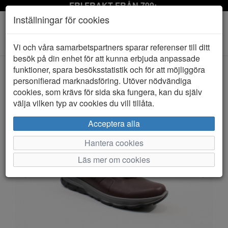
FRI FRAKT FRÅN 799:-
Inställningar för cookies
Toggle
Vi och våra samarbetspartners sparar referenser till ditt
navigation
besök på din enhet för att kunna erbjuda anpassade
funktioner, spara besöksstatistik och för att möjliggöra
personifierad marknadsföring. Utöver nödvändiga
HEM
GRANINGE
cookies, som krävs för sida ska fungera, kan du själv
välja vilken typ av cookies du vill tillåta.
Acceptera alla
Hantera cookies
Läs mer om cookies