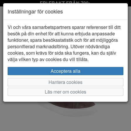
FRI FRAKT FRÅN 799:-
Inställningar för cookies
Toggle
Vi och våra samarbetspartners sparar referenser till ditt
navigation
besök på din enhet för att kunna erbjuda anpassade
funktioner, spara besöksstatistik och för att möjliggöra
personifierad marknadsföring. Utöver nödvändiga
HEM
LES DEUX
cookies, som krävs för sida ska fungera, kan du själv
välja vilken typ av cookies du vill tillåta.
Acceptera alla
Hantera cookies
Läs mer om cookies