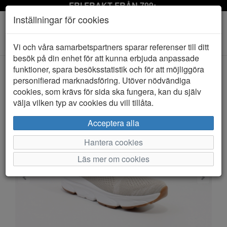
FRI FRAKT FRÅN 799:-
Inställningar för cookies
Toggle
Vi och våra samarbetspartners sparar referenser till ditt
navigation
besök på din enhet för att kunna erbjuda anpassade
funktioner, spara besöksstatistik och för att möjliggöra
personifierad marknadsföring. Utöver nödvändiga
HEM
RUGGED GEAR
cookies, som krävs för sida ska fungera, kan du själv
välja vilken typ av cookies du vill tillåta.
Acceptera alla
Hantera cookies
Läs mer om cookies