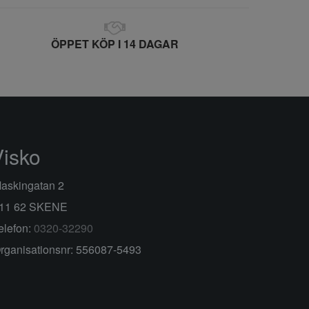
ÖPPET KÖP I 14 DAGAR
Visko
askingatan 2
11 62 SKENE
elefon:
0320-32290
rganisationsnr: 556087-5493