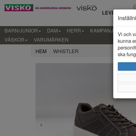
LEVERANS IN
Inställ
BARN/JUNIOR
DAM
HERR
KAMPANJ
KLÄD
Vi och v
VÄSKOR
VARUMÄRKEN
kunna er
personif
HEM
WHISTLER
ska funge