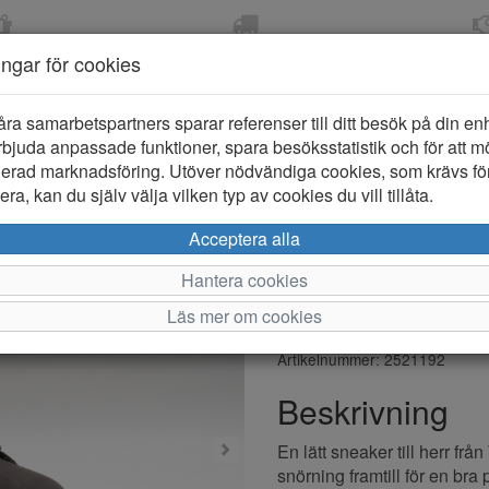
OM 2-5 DAGAR
FRI FRAKT VID KÖP ÖVER
ÖPPET KÖP 
ningar för cookies
799 KR
ER-BARN
KLÄDER-DAM/HERR
OUTLET
PROVKO
åra samarbetspartners sparar referenser till ditt besök på din enhe
bjuda anpassade funktioner, spara besöksstatistik och för att m
ierad marknadsföring. Utöver nödvändiga cookies, som krävs fö
ra, kan du själv välja vilken typ av cookies du vill tillåta.
Whistler Pa
Acceptera alla
Herrskor
Hantera cookies
Läs mer om cookies
Varumärke: Whistler
Artikelnummer: 2521192
Beskrivning
En lätt sneaker till herr fr
snörning framtill för en bra