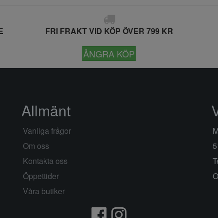
E
FRI FRAKT VID KÖP ÖVER 799 KR
ÅNGRA KÖP
Allmänt
Vanliga frågor
M
Om oss
5
Kontakta oss
T
Öppettider
O
Våra butiker