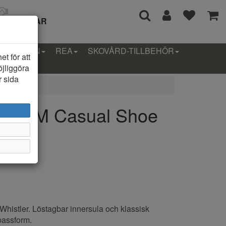
I 14 DAGAR
LLEKTION
REA
SKOVÅRD-TILLBEHÖR
t för att
öjliggöra
r sida
ngul M Casual Shoe
ån Whistler. Löstagbar innersula och klassisk
 passform.