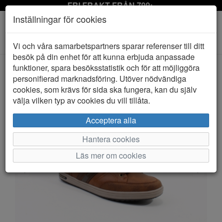
FRI FRAKT FRÅN 799:-
Inställningar för cookies
Toggle
Vi och våra samarbetspartners sparar referenser till ditt
navigation
besök på din enhet för att kunna erbjuda anpassade
funktioner, spara besöksstatistik och för att möjliggöra
personifierad marknadsföring. Utöver nödvändiga
HEM
WHISTLER
cookies, som krävs för sida ska fungera, kan du själv
välja vilken typ av cookies du vill tillåta.
Acceptera alla
Hantera cookies
Läs mer om cookies