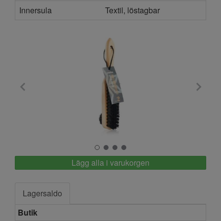
Innersula
Textil, löstagbar
Springyard
Lägg alla i varukorgen
Lagersaldo
Butik