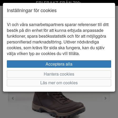
FRI FRAKT FRÅN 799:-
Inställningar för cookies
Toggle
Vi och våra samarbetspartners sparar referenser till ditt
navigation
besök på din enhet för att kunna erbjuda anpassade
funktioner, spara besöksstatistik och för att möjliggöra
personifierad marknadsföring. Utöver nödvändiga
HEM
ECCO
cookies, som krävs för sida ska fungera, kan du själv
välja vilken typ av cookies du vill tillåta.
Acceptera alla
Hantera cookies
Läs mer om cookies