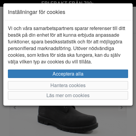
FRI FRAKT FRÅN 799:-
Inställningar för cookies
Toggle
Vi och våra samarbetspartners sparar referenser till ditt
navigation
besök på din enhet för att kunna erbjuda anpassade
funktioner, spara besöksstatistik och för att möjliggöra
personifierad marknadsföring. Utöver nödvändiga
HEM
TIMBERLAND
cookies, som krävs för sida ska fungera, kan du själv
välja vilken typ av cookies du vill tillåta.
Acceptera alla
Hantera cookies
Läs mer om cookies