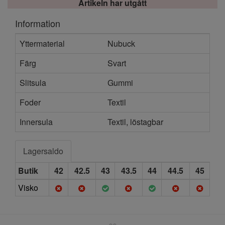
Artikeln har utgått
Information
Yttermaterial
Nubuck
Färg
Svart
Slitsula
Gummi
Foder
Textil
Innersula
Textil, löstagbar
Lagersaldo
Butik
42
42.5
43
43.5
44
44.5
45
Visko