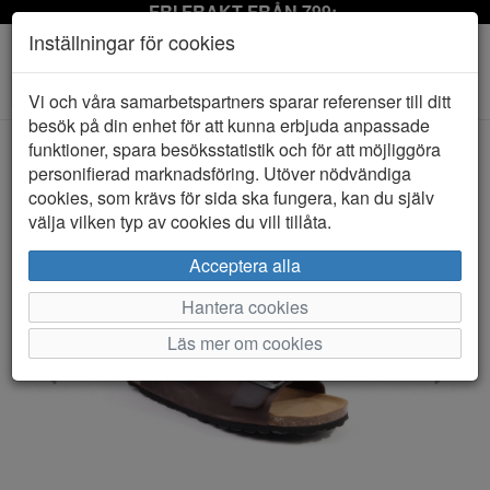
FRI FRAKT FRÅN 799:-
Inställningar för cookies
Toggle
Vi och våra samarbetspartners sparar referenser till ditt
navigation
besök på din enhet för att kunna erbjuda anpassade
funktioner, spara besöksstatistik och för att möjliggöra
personifierad marknadsföring. Utöver nödvändiga
HEM
AXELDA
cookies, som krävs för sida ska fungera, kan du själv
välja vilken typ av cookies du vill tillåta.
Acceptera alla
Hantera cookies
Läs mer om cookies