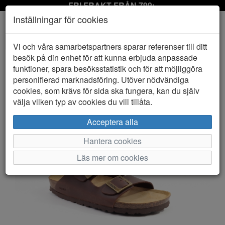
FRI FRAKT FRÅN 799:-
Inställningar för cookies
Toggle
Vi och våra samarbetspartners sparar referenser till ditt
navigation
besök på din enhet för att kunna erbjuda anpassade
funktioner, spara besöksstatistik och för att möjliggöra
personifierad marknadsföring. Utöver nödvändiga
HEM
MJUKA
cookies, som krävs för sida ska fungera, kan du själv
välja vilken typ av cookies du vill tillåta.
Acceptera alla
Hantera cookies
Läs mer om cookies