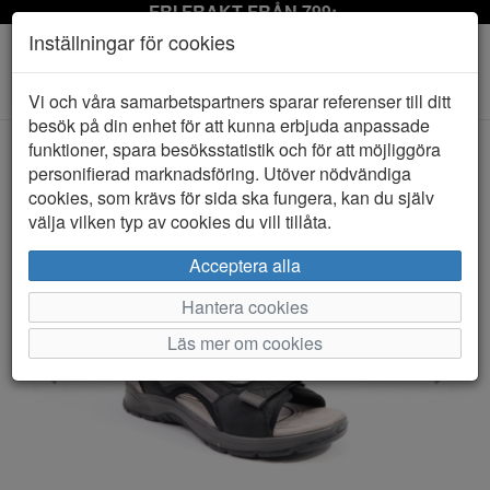
FRI FRAKT FRÅN 799:-
Inställningar för cookies
Toggle
Vi och våra samarbetspartners sparar referenser till ditt
navigation
besök på din enhet för att kunna erbjuda anpassade
funktioner, spara besöksstatistik och för att möjliggöra
personifierad marknadsföring. Utöver nödvändiga
HEM
RIEKER
cookies, som krävs för sida ska fungera, kan du själv
välja vilken typ av cookies du vill tillåta.
Acceptera alla
Hantera cookies
Läs mer om cookies