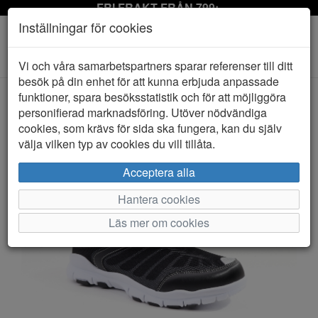
FRI FRAKT FRÅN 799:-
Inställningar för cookies
Toggle
Vi och våra samarbetspartners sparar referenser till ditt
navigation
besök på din enhet för att kunna erbjuda anpassade
funktioner, spara besöksstatistik och för att möjliggöra
personifierad marknadsföring. Utöver nödvändiga
HEM
SCHOLL
cookies, som krävs för sida ska fungera, kan du själv
välja vilken typ av cookies du vill tillåta.
Acceptera alla
Hantera cookies
Läs mer om cookies