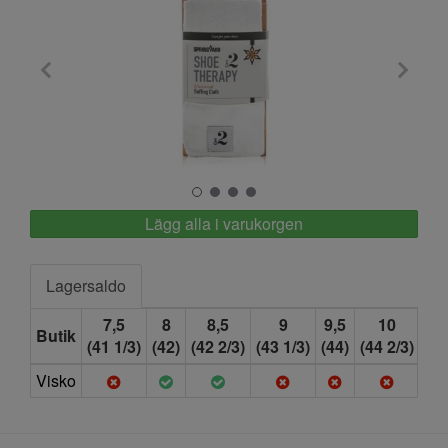
Springyard
Lägg alla i varukorgen
Lagersaldo
7,5
8
8,5
9
9,5
10
1
Butik
(41 1/3)
(42)
(42 2/3)
(43 1/3)
(44)
(44 2/3)
(45
Visko