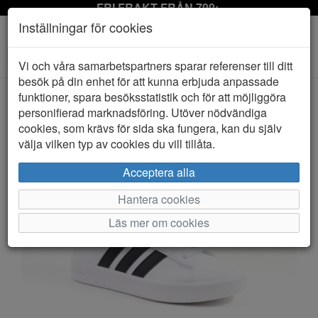
FRI FRAKT FRÅN 799:-
Inställningar för cookies
Toggle
Vi och våra samarbetspartners sparar referenser till ditt
navigation
besök på din enhet för att kunna erbjuda anpassade
funktioner, spara besöksstatistik och för att möjliggöra
personifierad marknadsföring. Utöver nödvändiga
HEM
ADIDAS
cookies, som krävs för sida ska fungera, kan du själv
välja vilken typ av cookies du vill tillåta.
Acceptera alla
Hantera cookies
Läs mer om cookies