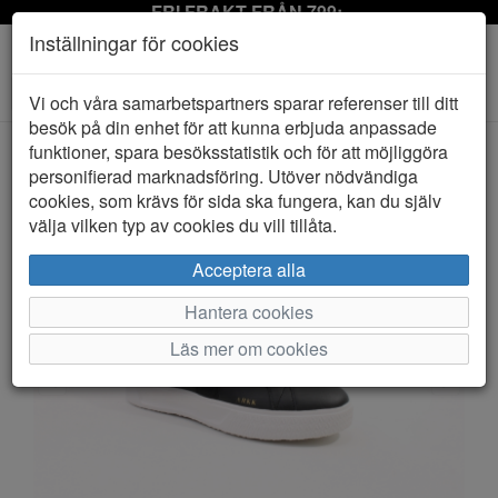
FRI FRAKT FRÅN 799:-
Inställningar för cookies
Toggle
Vi och våra samarbetspartners sparar referenser till ditt
navigation
besök på din enhet för att kunna erbjuda anpassade
funktioner, spara besöksstatistik och för att möjliggöra
personifierad marknadsföring. Utöver nödvändiga
HEM
ARKK
cookies, som krävs för sida ska fungera, kan du själv
välja vilken typ av cookies du vill tillåta.
Acceptera alla
Hantera cookies
Läs mer om cookies