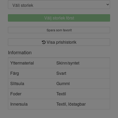
Välj storlek först
Spara som favorit
Visa prishistorik
Information
Yttermaterial
Skinn/syntet
Färg
Svart
Slitsula
Gummi
Foder
Textil
Innersula
Textil, löstagbar