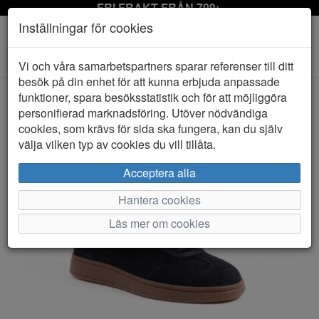
FRI FRAKT FRÅN 799:-
Inställningar för cookies
Toggle
Vi och våra samarbetspartners sparar referenser till ditt
navigation
besök på din enhet för att kunna erbjuda anpassade
funktioner, spara besöksstatistik och för att möjliggöra
personifierad marknadsföring. Utöver nödvändiga
HEM
GANT
cookies, som krävs för sida ska fungera, kan du själv
välja vilken typ av cookies du vill tillåta.
Acceptera alla
Hantera cookies
Läs mer om cookies