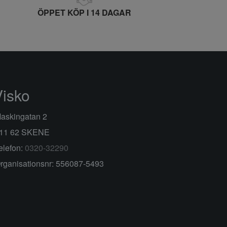
ÖPPET KÖP I 14 DAGAR
Visko
askingatan 2
11 62 SKENE
elefon:
0320-32290
rganisationsnr: 556087-5493