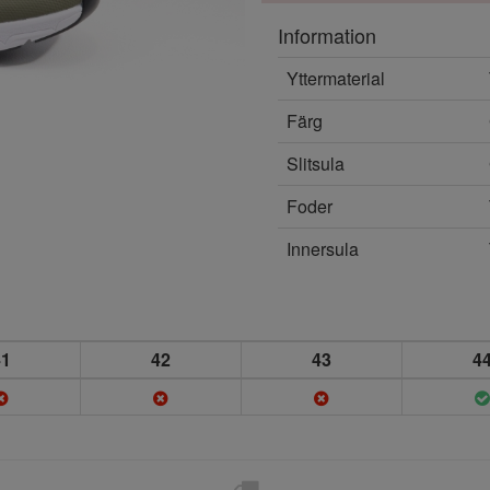
Information
Yttermaterial
Färg
Slitsula
Foder
Innersula
41
42
43
4