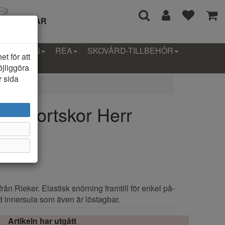
I 14 DAGAR
LLEKTION
REA
SKOVÅRD-TILLBEHÖR
t för att
öjliggöra
r sida
0 Sportskor Herr
från Rieker. Elastisk snörning framtill för enkel på-
 innersula som även är löstagbar.
Artikeln har utgått