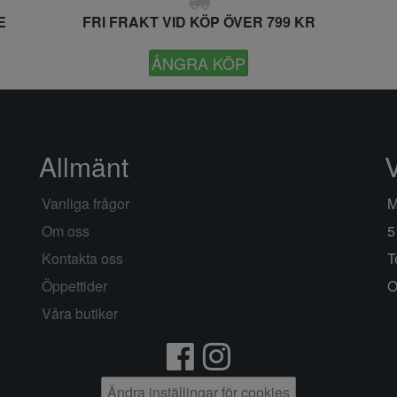
E
FRI FRAKT VID KÖP ÖVER 799 KR
ÅNGRA KÖP
Allmänt
Vanliga frågor
M
Om oss
5
Kontakta oss
T
Öppettider
O
Våra butiker
Ändra inställingar för cookies