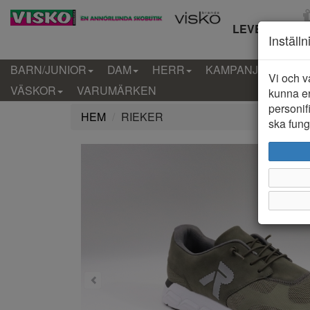
LEVERANS IN
Inställ
BARN/JUNIOR
DAM
HERR
KAMPANJ
KLÄD
Vi och v
VÄSKOR
VARUMÄRKEN
kunna er
personif
HEM
RIEKER
ska funge