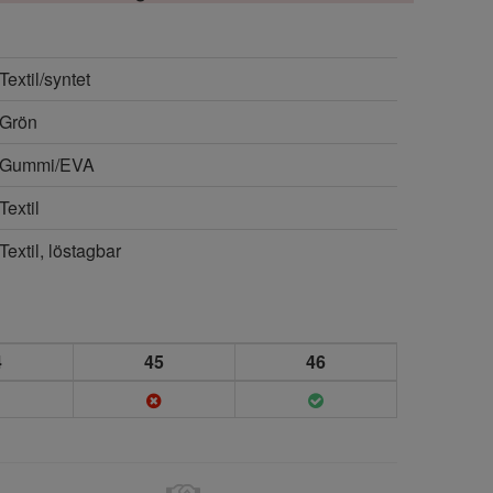
Textil/syntet
Grön
Gummi/EVA
Textil
Textil, löstagbar
4
45
46