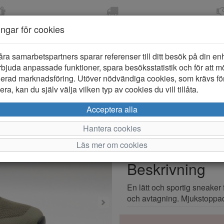
OM 2-5 DAGAR
FRI FRAKT VID KÖP ÖVER
ÖPPET KÖP 
ningar för cookies
799 KR
ER-BARN
KLÄDER-DAM/HERR
OUTLET
PROVKO
åra samarbetspartners sparar referenser till ditt besök på din enhe
bjuda anpassade funktioner, spara besöksstatistik och för att m
ierad marknadsföring. Utöver nödvändiga cookies, som krävs fö
ra, kan du själv välja vilken typ av cookies du vill tillåta.
Rieker 0910
Acceptera alla
Hantera cookies
Varumärke: Rieker
Läs mer om cookies
Artikelnummer: 2510897
Beskrivning
En lätt och sportig sneaker 
och avtagning. Mjukstoppad