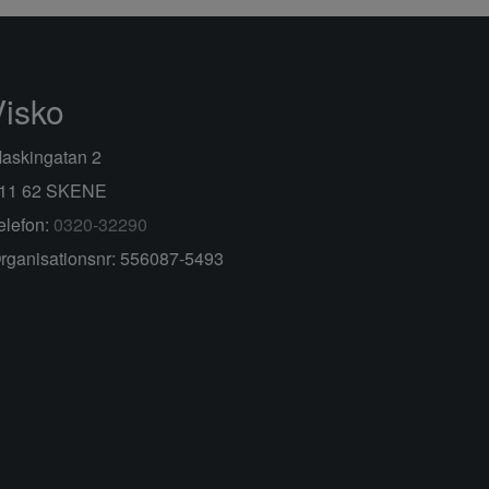
Visko
askingatan 2
11 62 SKENE
elefon:
0320-32290
rganisationsnr: 556087-5493