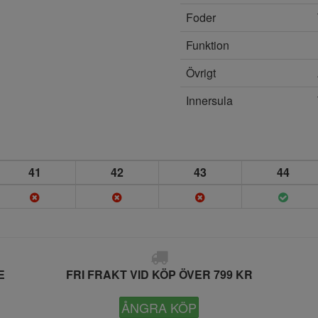
Foder
Funktion
Övrigt
Innersula
41
42
43
44
E
FRI FRAKT VID KÖP ÖVER 799 KR
ÅNGRA KÖP