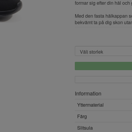
formar sig efter din häl och g
Med den fasta hälkappan so
bekvämt ta på dig skon uta
Information
Yttermaterial
Färg
Slitsula