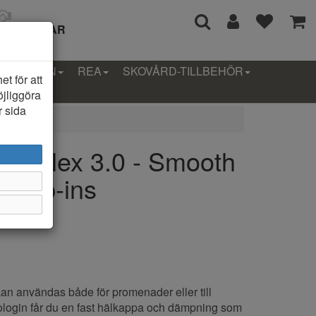
I 14 DAGAR
LLEKTION
REA
SKOVÅRD-TILLBEHÖR
t för att
öjliggöra
r sida
tra Flex 3.0 - Smooth
 Slip-ins
an användas både för promenader eller till
ologin får du en fast hälkappa och dämpning som