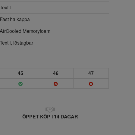
Textil
Fast hälkappa
AirCooled Memoryfoam
Textil, löstagbar
45
46
47
ÖPPET KÖP I 14 DAGAR