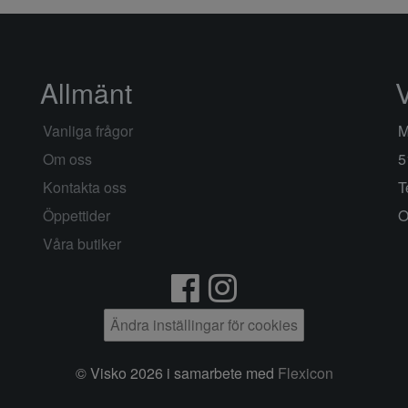
Allmänt
Vanliga frågor
M
Om oss
5
Kontakta oss
T
Öppettider
O
Våra butiker
Ändra inställingar för cookies
© Visko 2026 i samarbete med
Flexicon