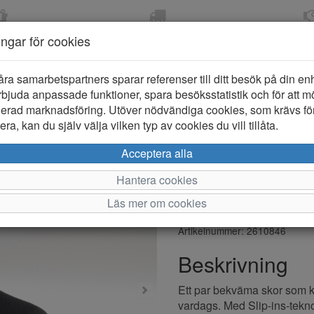
OM 2-5 DAGAR
FRI FRAKT VID KÖP ÖVER
ÖPPET KÖP 
ningar för cookies
799 KR
ER-BARN
KLÄDER-DAM/HERR
OUTLET
PROVKO
åra samarbetspartners sparar referenser till ditt besök på din enhe
bjuda anpassade funktioner, spara besöksstatistik och för att m
ierad marknadsföring. Utöver nödvändiga cookies, som krävs fö
ra, kan du själv välja vilken typ av cookies du vill tillåta.
Skechers Ul
Acceptera alla
Step 232450
Hantera cookies
Läs mer om cookies
Varumärke: Skechers
Artikelnummer: 2610846
Beskrivning
Ett par bekväma skor som k
vardags. Med Slip-ins-tekn