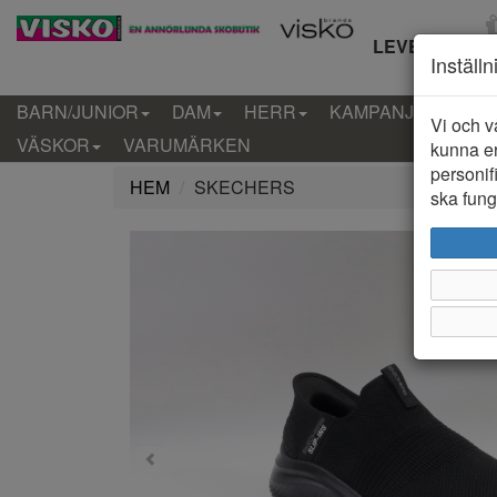
LEVERANS IN
Inställ
BARN/JUNIOR
DAM
HERR
KAMPANJ
KLÄD
Vi och v
VÄSKOR
VARUMÄRKEN
kunna er
personif
HEM
SKECHERS
ska funge