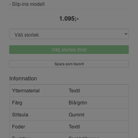
- Slip-ins modell
1.095;-
Välj storlek först
Spara som favorit
Information
Yttermaterial
Textil
Färg
Blå/grön
Slitsula
Gummi
Foder
Textil