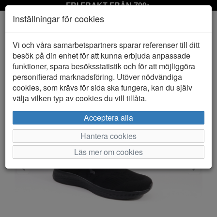
FRI FRAKT FRÅN 799:-
Inställningar för cookies
Toggle
Vi och våra samarbetspartners sparar referenser till ditt
navigation
besök på din enhet för att kunna erbjuda anpassade
funktioner, spara besöksstatistik och för att möjliggöra
personifierad marknadsföring. Utöver nödvändiga
HEM
BAGHEERA
cookies, som krävs för sida ska fungera, kan du själv
välja vilken typ av cookies du vill tillåta.
Acceptera alla
Hantera cookies
Läs mer om cookies