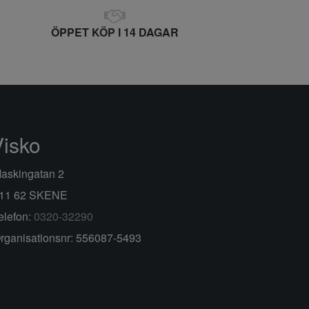
ÖPPET KÖP I 14 DAGAR
Visko
askingatan 2
11 62 SKENE
elefon:
0320-32290
rganisationsnr: 556087-5493