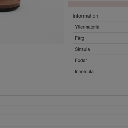
Information
Yttermaterial
Färg
Slitsula
Foder
Innersula