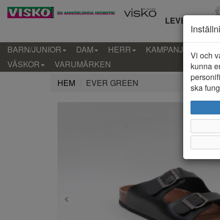
LEVERANS IN
Inställ
BARN/JUNIOR
DAM
HERR
KAMPANJ
KLÄD
Vi och v
VÄSKOR
VARUMÄRKEN
kunna er
personif
HEM
EVER GREEN
ska funge