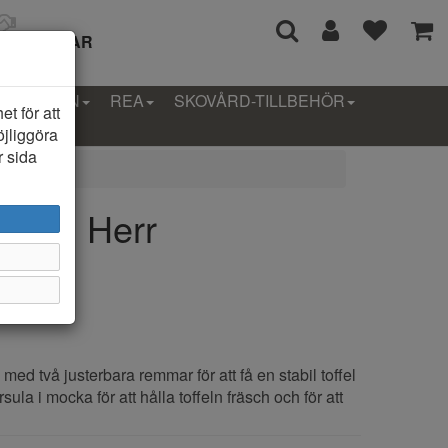
I 14 DAGAR
LLEKTION
REA
SKOVÅRD-TILLBEHÖR
t för att
öjliggöra
r sida
offel Herr
l med två justerbara remmar för att få en stabil toffel
ula i mocka för att hålla toffeln fräsch och för att