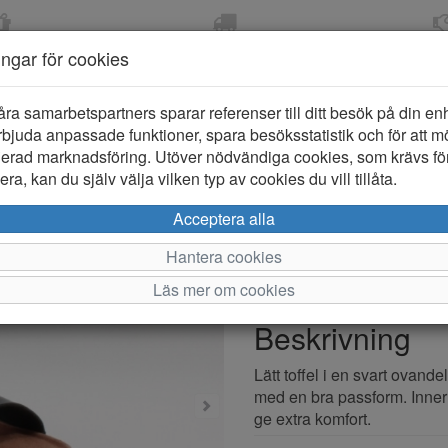
OM 2-5 DAGAR
FRI FRAKT VID KÖP ÖVER
ÖPPET KÖP 
ningar för cookies
799 KR
ER-BARN
KLÄDER-DAM/HERR
OUTLET
PROVKO
åra samarbetspartners sparar referenser till ditt besök på din enhe
bjuda anpassade funktioner, spara besöksstatistik och för att m
ierad marknadsföring. Utöver nödvändiga cookies, som krävs fö
ra, kan du själv välja vilken typ av cookies du vill tillåta.
Ever green T
Acceptera alla
Hantera cookies
Varumärke: Ever green
Läs mer om cookies
Artikelnummer: 2512471
Beskrivning
Lätt toffel i en svart ovande
med en bra passform. Innerrs
ge extra komfort.