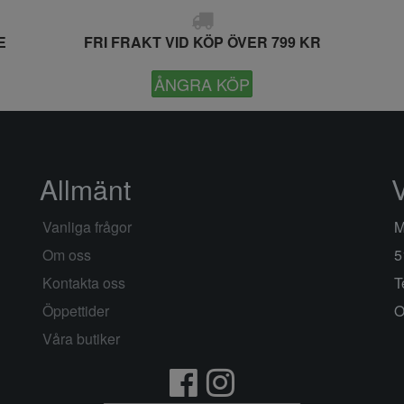
E
FRI FRAKT VID KÖP ÖVER 799 KR
ÅNGRA KÖP
Allmänt
Vanliga frågor
M
Om oss
5
Kontakta oss
T
Öppettider
O
Våra butiker