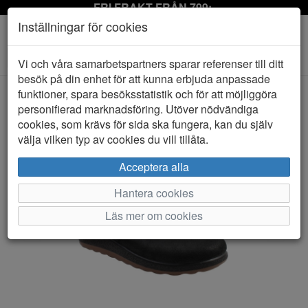
FRI FRAKT FRÅN 799:-
Inställningar för cookies
Toggle
Vi och våra samarbetspartners sparar referenser till ditt
navigation
besök på din enhet för att kunna erbjuda anpassade
funktioner, spara besöksstatistik och för att möjliggöra
personifierad marknadsföring. Utöver nödvändiga
HEM
FLY FLOT
cookies, som krävs för sida ska fungera, kan du själv
välja vilken typ av cookies du vill tillåta.
Acceptera alla
Hantera cookies
Läs mer om cookies