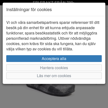
FRI FRAKT FRÅN 799:-
Inställningar för cookies
Toggle
Vi och våra samarbetspartners sparar referenser till ditt
navigation
besök på din enhet för att kunna erbjuda anpassade
funktioner, spara besöksstatistik och för att möjliggöra
personifierad marknadsföring. Utöver nödvändiga
HEM
ROHDE
cookies, som krävs för sida ska fungera, kan du själv
välja vilken typ av cookies du vill tillåta.
Acceptera alla
Hantera cookies
Läs mer om cookies