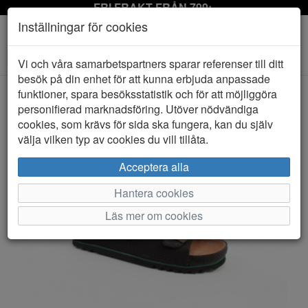
FRI FRAKT FRÅN 799:-
Inställningar för cookies
Toggle
Vi och våra samarbetspartners sparar referenser till ditt
navigation
besök på din enhet för att kunna erbjuda anpassade
funktioner, spara besöksstatistik och för att möjliggöra
personifierad marknadsföring. Utöver nödvändiga
HEM
SCHOLL
cookies, som krävs för sida ska fungera, kan du själv
välja vilken typ av cookies du vill tillåta.
Acceptera alla
Hantera cookies
Läs mer om cookies