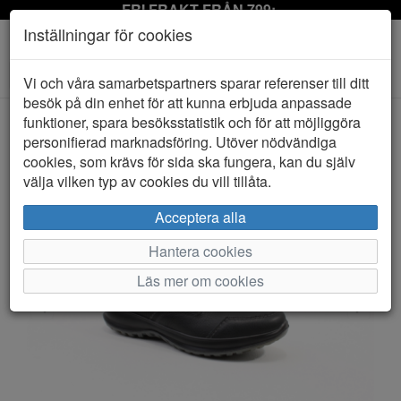
FRI FRAKT FRÅN 799:-
Inställningar för cookies
Toggle
Vi och våra samarbetspartners sparar referenser till ditt
navigation
besök på din enhet för att kunna erbjuda anpassade
funktioner, spara besöksstatistik och för att möjliggöra
personifierad marknadsföring. Utöver nödvändiga
HEM
GRANINGE
cookies, som krävs för sida ska fungera, kan du själv
välja vilken typ av cookies du vill tillåta.
Acceptera alla
Hantera cookies
Läs mer om cookies