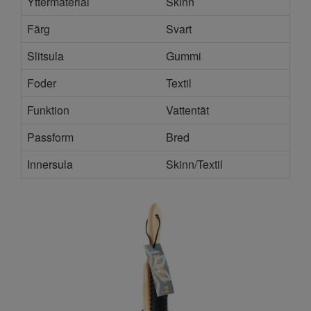
Yttermaterial
Skinn
Färg
Svart
Slitsula
Gummi
Foder
Textil
Funktion
Vattentät
Passform
Bred
Innersula
Skinn/Textil