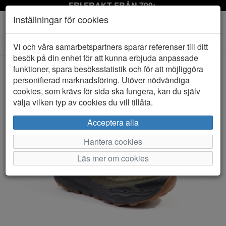
FRI FRAKT FRÅN 799:-
Inställningar för cookies
Toggle
Vi och våra samarbetspartners sparar referenser till ditt
navigation
besök på din enhet för att kunna erbjuda anpassade
funktioner, spara besöksstatistik och för att möjliggöra
personifierad marknadsföring. Utöver nödvändiga
HEM
MERRELL
cookies, som krävs för sida ska fungera, kan du själv
välja vilken typ av cookies du vill tillåta.
Acceptera alla
Hantera cookies
Läs mer om cookies