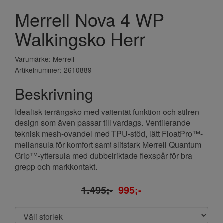
Merrell Nova 4 WP
Walkingsko Herr
Varumärke: Merrell
Artikelnummer: 2610889
Beskrivning
Idealisk terrängsko med vattentät funktion och stilren
design som även passar till vardags. Ventilerande
teknisk mesh-ovandel med TPU-stöd, lätt FloatPro™-
mellansula för komfort samt slitstark Merrell Quantum
Grip™-yttersula med dubbelriktade flexspår för bra
grepp och markkontakt.
1.495;-
995;-