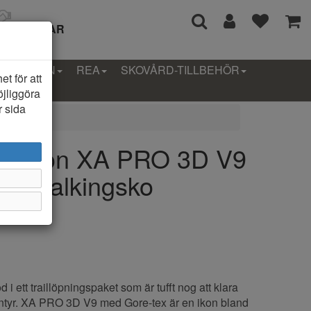
I 14 DAGAR
LLEKTION
REA
SKOVÅRD-TILLBEHÖR
t för att
öjliggöra
r sida
alomon XA PRO 3D V9
ät Walkingsko
öd i ett traillöpningspaket som är tufft nog att klara
ntyr. XA PRO 3D V9 med Gore-tex är en ikon bland