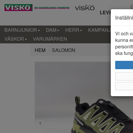
LEVERANS IN
Inställ
BARN/JUNIOR
DAM
HERR
KAMPANJ
KLÄD
Vi och v
VÄSKOR
VARUMÄRKEN
kunna er
personif
HEM
SALOMON
ska funge