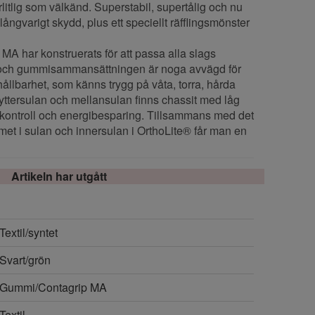
örlitlig som välkänd. Superstabil, supertålig och nu
ångvarigt skydd, plus ett speciellt räfflingsmönster
A har konstruerats för att passa alla slags
 och gummisammansättningen är noga avvägd för
ållbarhet, som känns trygg på våta, torra, hårda
 yttersulan och mellansulan finns chassit med låg
sekontroll och energibesparing. Tillsammans med det
t i sulan och innersulan i OrthoLite® får man en
Artikeln har utgått
Textil/syntet
Svart/grön
Gummi/Contagrip MA
Textil