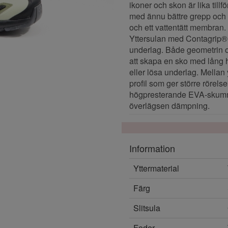
ikoner och skon är lika tillf
med ännu bättre grepp och l
och ett vattentätt membran.
Yttersulan med Contagrip® M
underlag. Både geometrin
att skapa en sko med lång h
eller lösa underlag. Mellan
profil som ger större rörel
högpresterande EVA-skumme
överlägsen dämpning.
Information
Yttermaterial
Färg
Slitsula
Foder