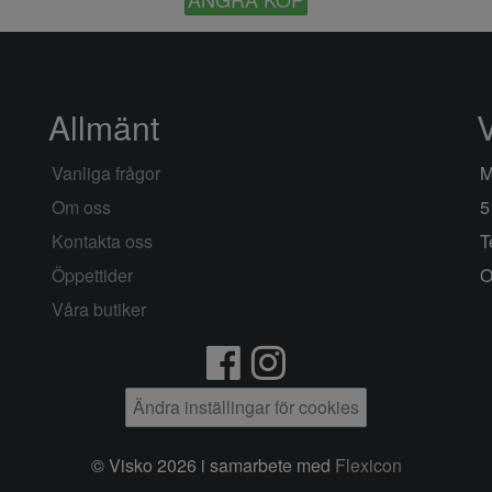
Allmänt
Vanliga frågor
M
Om oss
5
Kontakta oss
T
Öppettider
O
Våra butiker
Ändra inställingar för cookies
© Visko 2026 i samarbete med
Flexicon