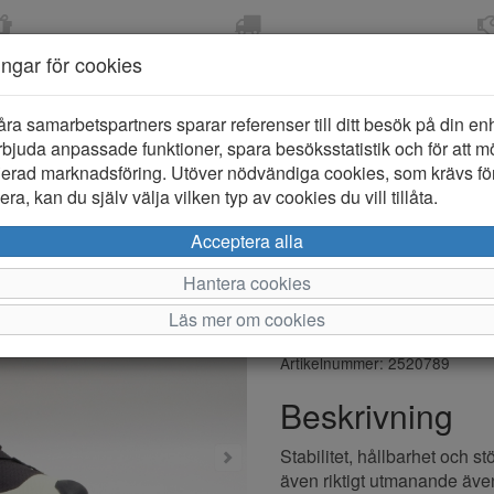
OM 2-5 DAGAR
FRI FRAKT VID KÖP ÖVER
ÖPPET KÖP 
ningar för cookies
799 KR
ER-BARN
KLÄDER-DAM/HERR
OUTLET
PROVKO
åra samarbetspartners sparar referenser till ditt besök på din enhe
bjuda anpassade funktioner, spara besöksstatistik och för att m
ierad marknadsföring. Utöver nödvändiga cookies, som krävs fö
ra, kan du själv välja vilken typ av cookies du vill tillåta.
Salomon S
Acceptera alla
GTX Vattent
Hantera cookies
Läs mer om cookies
Varumärke: Salomon
Artikelnummer: 2520789
Beskrivning
Stabilitet, hållbarhet och st
även riktigt utmanande äve