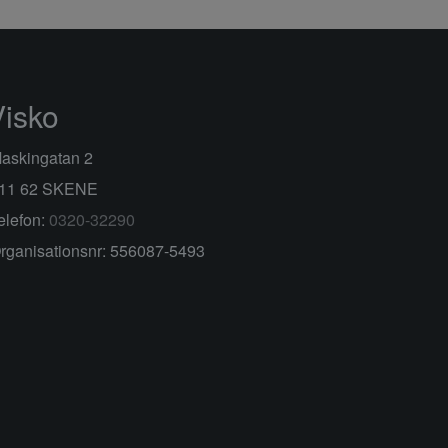
Visko
askingatan 2
11 62 SKENE
elefon:
0320-32290
rganisationsnr: 556087-5493