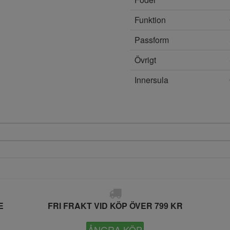
Funktion
Passform
Övrigt
Innersula
E
FRI FRAKT VID KÖP ÖVER 799 KR
ÅNGRA KÖP