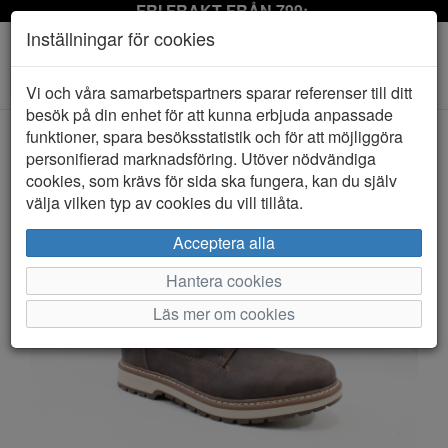
FRI FRAKT FRÅN 799:-
Inställningar för cookies
Toggle
Vi och våra samarbetspartners sparar referenser till ditt
navigation
besök på din enhet för att kunna erbjuda anpassade
funktioner, spara besöksstatistik och för att möjliggöra
personifierad marknadsföring. Utöver nödvändiga
HEM
RIEKER
cookies, som krävs för sida ska fungera, kan du själv
välja vilken typ av cookies du vill tillåta.
Acceptera alla
Hantera cookies
Läs mer om cookies