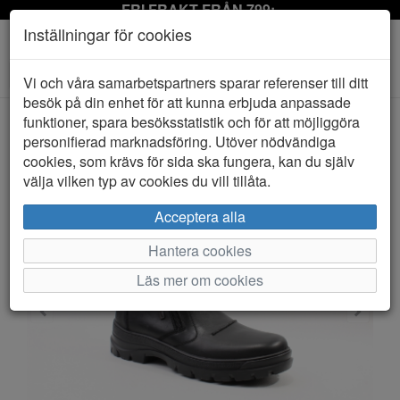
FRI FRAKT FRÅN 799:-
Inställningar för cookies
Toggle
Vi och våra samarbetspartners sparar referenser till ditt
navigation
besök på din enhet för att kunna erbjuda anpassade
funktioner, spara besöksstatistik och för att möjliggöra
personifierad marknadsföring. Utöver nödvändiga
HEM
RIEKER
cookies, som krävs för sida ska fungera, kan du själv
välja vilken typ av cookies du vill tillåta.
Acceptera alla
Hantera cookies
Läs mer om cookies