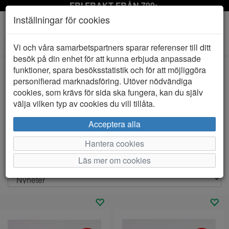
FRI FRAKT FRÅN 799:-
Inställningar för cookies
Toggle
Vi och våra samarbetspartners sparar referenser till ditt
navigation
besök på din enhet för att kunna erbjuda anpassade
funktioner, spara besöksstatistik och för att möjliggöra
personifierad marknadsföring. Utöver nödvändiga
Visa filter
cookies, som krävs för sida ska fungera, kan du själv
Rea barnskor och juniorskor
välja vilken typ av cookies du vill tillåta.
Här hittar du massor med fina priser på barnskor och
Acceptera alla
juniorskor. Rea-priser på ner till halva priset. Handla i but
...
Hantera cookies
Visa mer
Läs mer om cookies
Sortera efter: