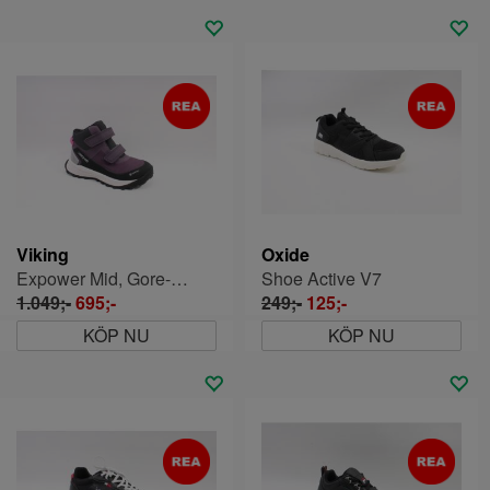
Viking
Oxide
Expower Mid, Gore-tex
Shoe Active V7
1.049;-
695;-
249;-
125;-
KÖP NU
KÖP NU