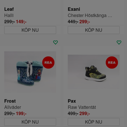
Leaf
Exani
Halli
Chester Höstkänga Vattentät
299;-
149;-
449;-
299;-
KÖP NU
KÖP NU
Frost
Pax
Allväder
Raw Vattentät
299;-
199;-
499;-
299;-
KÖP NU
KÖP NU